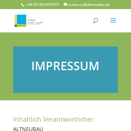
+49-05129-9783707
a.marcus@altneubau.de
IMPRESSUM
Inhaltlich Verantwortlicher:
ALTNEUBAU